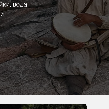
йки, вода
ой