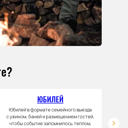
те?
ЮБИЛЕЙ
Юбилей в формате семейного выезда
Пр
с ужином, баней и размещением гостей,
у в
чтобы событие запомнилось теплом,
т