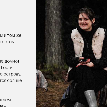
м и том же
 тостом.
е домики,
 Гости
о острову,
ится солнце
огаем
яем