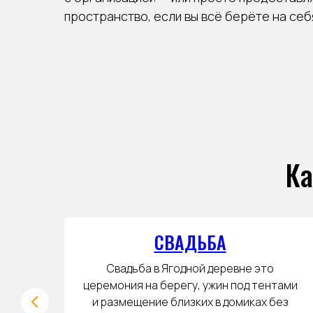
пространство, если вы всё берёте на себ
Ка
СВАДЬБА
том,
Свадьба в Ягодной деревне это
 где
церемония на берегу, ужин под тентами
ли
и размещение близких в домиках без