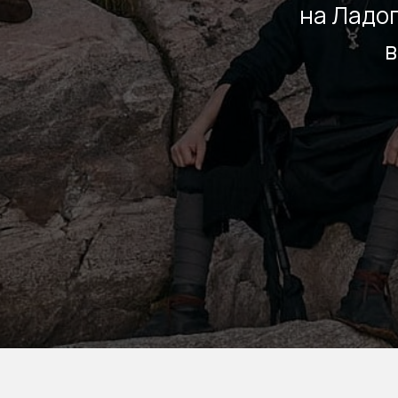
на Ладог
в