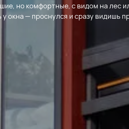
ие, но комфортные, с видом на лес и
 у окна — проснулся и сразу видишь п